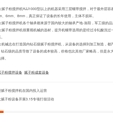
腻子粉搅拌机HJJ1000型以上的机器采用三层螺带搅拌，对于最外层
m、6mm、8mm，真正保证了设备的长年使用，主体不损坏。
腻子粉搅拌机各个轴承都来源于国内较大的轴承产地-洛阳，军工级的品
腻子粉搅拌机很重视机械的选材，提升机螺带选用的是经过冷轧酸洗过一
甚。
机械志在打造国内钻石级腻子粉搅拌机，从设备的选择到加工制造，都严
。钻石级的品质导致了设备的成本较高，价格也比其他厂家略高，但是永
选择。
腻子粉搅拌设备
腻子粉成套设备
型腻子粉搅拌机在国内投入运营
腻子粉设备开展3.15专项打假活动