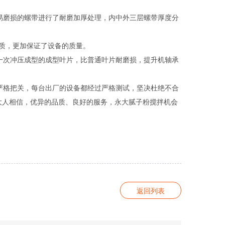
容易磨损的螺带进行了耐磨加厚处理，内中外三层螺带厚度分
质，更加保证了设备的质量。
次冲压成型的成型叶片，比普通叶片耐磨损，提升机轴承
格把关，每台出厂的设备都经过严格测试，坚决杜绝不合
大人相信，优异的品质、良好的服务，永大腻子粉搅拌机会
返回列表