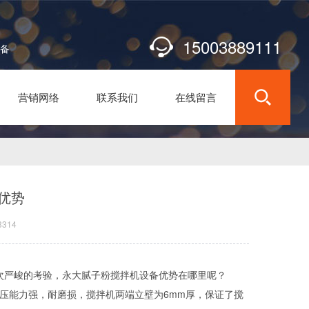
15003889111
设备
营销网络
联系我们
在线留言
优势
314
次严峻的考验，永大腻子粉搅拌机设备优势在哪里呢？
压能力强，耐磨损，搅拌机两端立壁为6mm厚，保证了搅