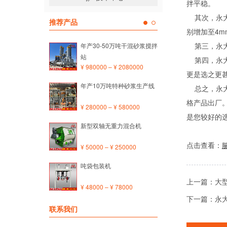
拌平稳。
其次，永大
推荐产品
别增加至4m
第三，永大
年产30-50万吨干混砂浆搅拌
站
第四，永大
¥ 980000 – ¥ 2080000
更是选之更
年产10万吨特种砂浆生产线
总之，永大
格产品出厂
¥ 280000 – ¥ 580000
是您较好的
新型双轴无重力混合机
点击查看：
¥ 50000 – ¥ 250000
吨袋包装机
上一篇：大
¥ 48000 – ¥ 78000
下一篇：永大
联系我们