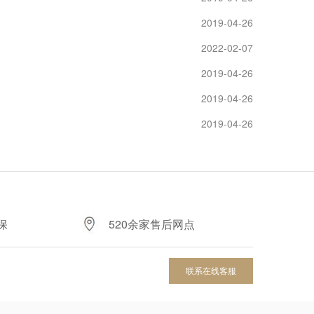
2019-04-26
2022-02-07
2019-04-26
2019-04-26
2019-04-26
保
520余家售后网点
联系在线客服