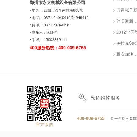
郑州市永大机械设备有限公司
> 假冒腻子
• 地 址：荥阳市汽车南站南800米
• 电 话：0371-64940619/64949619
> 辞旧迎新
• 传 真：0371-64940619
> 2012
• 联系人：宋经理
• 手 机：15003889111
> 伊拉克S
400服务热线：400-009-6755
> 雅安加油
预约维修服务
400-009-6755
周一至周日 8:00-
官方微信