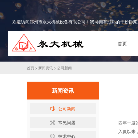
欢迎访问郑州市永大机械设备有限公司！我司拥有成熟的干粉砂浆成
首页
首页
>
新闻资讯
>
公司新闻
新闻资讯
公司新闻
常见问题
四年一度的
入夏以来，
技术中心