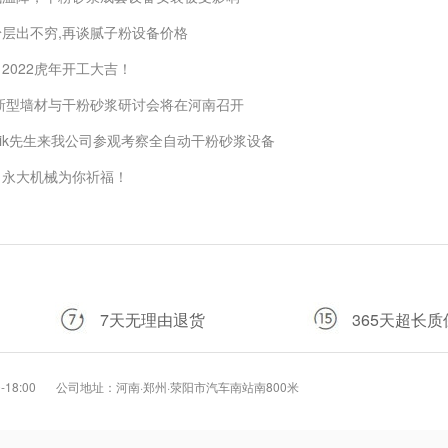
粉层出不穷,再谈腻子粉设备价格
，2022虎年开工大吉！
全国新型墙材与干粉砂浆研讨会将在河南召开
adik先生来我公司参观考察全自动干粉砂浆设备
，永大机械为你祈福！
7天无理由退货
365天超长质
18:00
公司地址：河南·郑州·荥阳市汽车南站南800米