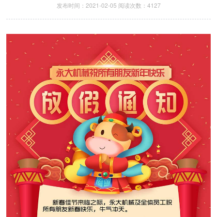
发布时间：2021-02-05 阅读次数：4127