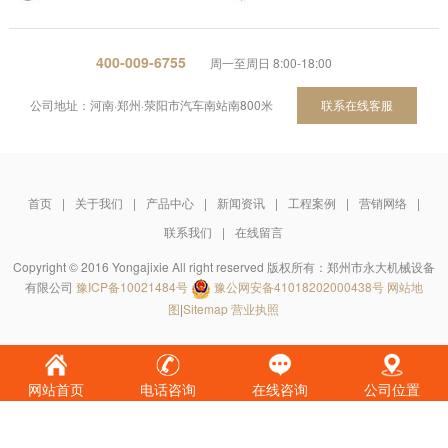
400-009-6755
周一至周日 8:00-18:00
公司地址：河南·郑州·荥阳市汽车南站南800米
联系在线客服
首页
|
关于我们
|
产品中心
|
新闻资讯
|
工程案例
|
营销网络
|
联系我们
|
在线留言
Copyright © 2016 Yongajixie All right reserved 版权所有：郑州市永大机械设备
有限公司
豫ICP备10021484号
豫公网安备41018202000438号
网站地
图
|
Sitemap
营业执照
网站首页
电话咨询
在线咨询
公司位置