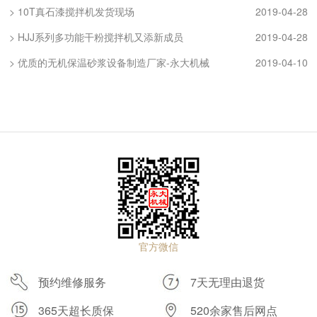
> 10T真石漆搅拌机发货现场
2019-04-28
> HJJ系列多功能干粉搅拌机又添新成员
2019-04-28
> 优质的无机保温砂浆设备制造厂家-永大机械
2019-04-10
官方微信
预约维修服务
7天无理由退货
365天超长质保
520余家售后网点