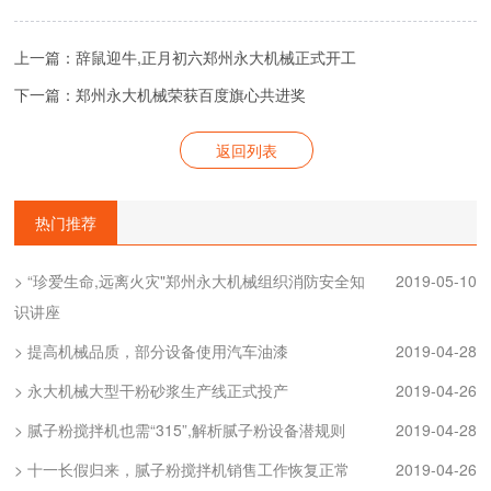
上一篇：辞鼠迎牛,正月初六郑州永大机械正式开工
下一篇：郑州永大机械荣获百度旗心共进奖
返回列表
热门推荐
> “珍爱生命,远离火灾"郑州永大机械组织消防安全知
2019-05-10
识讲座
> 提高机械品质，部分设备使用汽车油漆
2019-04-28
> 永大机械大型干粉砂浆生产线正式投产
2019-04-26
> 腻子粉搅拌机也需“315”,解析腻子粉设备潜规则
2019-04-28
> 十一长假归来，腻子粉搅拌机销售工作恢复正常
2019-04-26