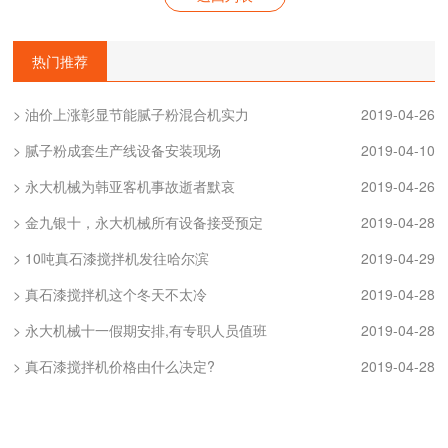
热门推荐
> 油价上涨彰显节能腻子粉混合机实力
2019-04-26
> 腻子粉成套生产线设备安装现场
2019-04-10
> 永大机械为韩亚客机事故逝者默哀
2019-04-26
> 金九银十，永大机械所有设备接受预定
2019-04-28
> 10吨真石漆搅拌机发往哈尔滨
2019-04-29
> 真石漆搅拌机这个冬天不太冷
2019-04-28
> 永大机械十一假期安排,有专职人员值班
2019-04-28
> 真石漆搅拌机价格由什么决定?
2019-04-28