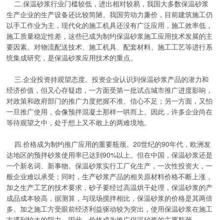
二.保温砂浆行业门槛较低，进出相对较易，我国大多数保温砂浆
生产企业的生产设备还比较简陋。我国劳动力廉价，目前建筑施工仍
以手工作业为主，现代化的施工机具还没有广泛应用，施工效率低，
施工质量稳定性差，这些已成为制约保温砂浆施工应用技术发展的主
要因素。对物流配送技术、施工机具、配套材料、施工工艺等进行系
统集成研究，是保温砂浆应用技术的重点。
三.企业投资持观望态度。投资企业认识到保温砂浆产品的潜力和
经济价值，但又心存疑虑，一方面受第一批试点城市推广进度影响，
对政策和政府部门的推广力度把握不准、信心不足；另一方面，又怕
一旦推广使用，会像预拌混凝土那样一哄而上。因此，许多企业尚在
等待观望之中，处于想上又不敢上的两难境地。
四.价格成为制约推广应用的重要瓶颈。20世纪的90年代，欧洲发
达地区的预拌砂浆使用率已达到90%以上。但在中国，保温砂浆还是
一个新名词、新事物。保温砂浆实行工厂化生产，一次性投资大，一
般企业难以承受；同时，生产砂浆产品的相关原材料价格不断上涨，
加之生产工艺的技术要求，砂子要经过高温烘干处理，保温砂浆的产
成品成本较高，据测算，与现场搅拌相比，保温砂浆的价格是其两倍
多。加之施工方受眼前经济利益驱动较为突出，使用保温砂浆在施工
方遇到较大的阻力，因此，价格成为推广保温砂浆的主要瓶颈。