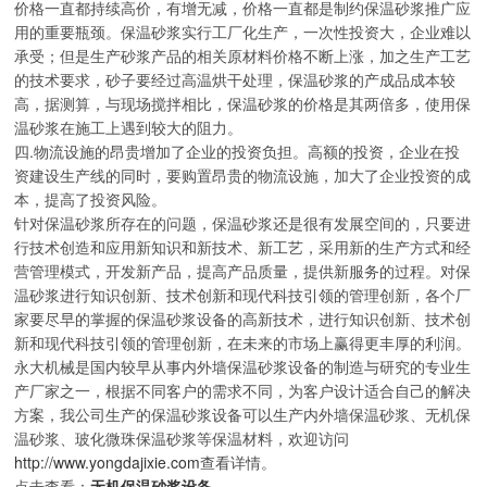
价格一直都持续高价，有增无减，价格一直都是制约保温砂浆推广应
用的重要瓶颈。保温砂浆实行工厂化生产，一次性投资大，企业难以
承受；但是生产砂浆产品的相关原材料价格不断上涨，加之生产工艺
的技术要求，砂子要经过高温烘干处理，保温砂浆的产成品成本较
高，据测算，与现场搅拌相比，保温砂浆的价格是其两倍多，使用保
温砂浆在施工上遇到较大的阻力。
四.物流设施的昂贵增加了企业的投资负担。高额的投资，企业在投
资建设生产线的同时，要购置昂贵的物流设施，加大了企业投资的成
本，提高了投资风险。
针对保温砂浆所存在的问题，保温砂浆还是很有发展空间的，只要进
行技术创造和应用新知识和新技术、新工艺，采用新的生产方式和经
营管理模式，开发新产品，提高产品质量，提供新服务的过程。对保
温砂浆进行知识创新、技术创新和现代科技引领的管理创新，各个厂
家要尽早的掌握的保温砂浆设备的高新技术，进行知识创新、技术创
新和现代科技引领的管理创新，在未来的市场上赢得更丰厚的利润。
永大机械是国内较早从事内外墙保温砂浆设备的制造与研究的专业生
产厂家之一，根据不同客户的需求不同，为客户设计适合自己的解决
方案，我公司生产的保温砂浆设备可以生产内外墙保温砂浆、无机保
温砂浆、玻化微珠保温砂浆等保温材料，欢迎访问
http://www.yongdajixie.com
查看详情。
点击查看：
无机保温砂浆设备