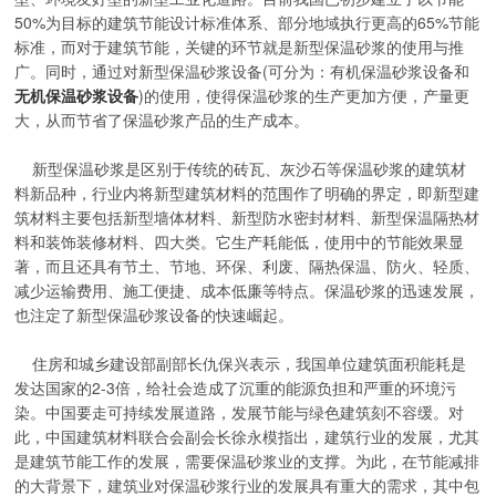
50%为目标的建筑节能设计标准体系、部分地域执行更高的65%节能
标准，而对于建筑节能，关键的环节就是新型保温砂浆的使用与推
广。同时，通过对新型保温砂浆设备(可分为：有机保温砂浆设备和
无机保温砂浆设备
)的使用，使得保温砂浆的生产更加方便，产量更
大，从而节省了保温砂浆产品的生产成本。
新型保温砂浆是区别于传统的砖瓦、灰沙石等保温砂浆的建筑材
料新品种，行业内将新型建筑材料的范围作了明确的界定，即新型建
筑材料主要包括新型墙体材料、新型防水密封材料、新型保温隔热材
料和装饰装修材料、四大类。它生产耗能低，使用中的节能效果显
著，而且还具有节土、节地、环保、利废、隔热保温、防火、轻质、
减少运输费用、施工便捷、成本低廉等特点。保温砂浆的迅速发展，
也注定了新型保温砂浆设备的快速崛起。
住房和城乡建设部副部长仇保兴表示，我国单位建筑面积能耗是
发达国家的2-3倍，给社会造成了沉重的能源负担和严重的环境污
染。中国要走可持续发展道路，发展节能与绿色建筑刻不容缓。对
此，中国建筑材料联合会副会长徐永模指出，建筑行业的发展，尤其
是建筑节能工作的发展，需要保温砂浆业的支撑。为此，在节能减排
的大背景下，建筑业对保温砂浆行业的发展具有重大的需求，其中包