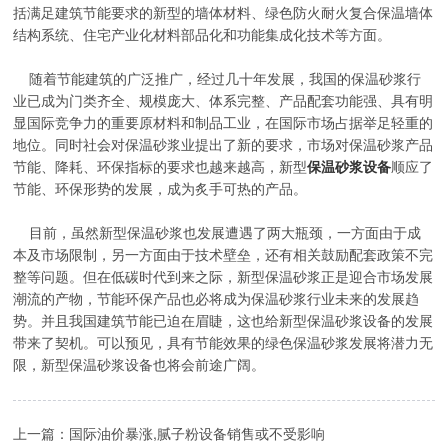
括满足建筑节能要求的新型的墙体材料、绿色防火耐火复合保温墙体
结构系统、住宅产业化材料部品化和功能集成化技术等方面。
随着节能建筑的广泛推广，经过几十年发展，我国的保温砂浆行
业已成为门类齐全、规模庞大、体系完整、产品配套功能强、具有明
显国际竞争力的重要原材料和制品工业，在国际市场占据举足轻重的
地位。同时社会对保温砂浆业提出了新的要求，市场对保温砂浆产品
节能、降耗、环保指标的要求也越来越高，新型
保温砂浆设备
顺应了
节能、环保形势的发展，成为炙手可热的产品。
目前，虽然新型保温砂浆也发展遭遇了两大瓶颈，一方面由于成
本及市场限制，另一方面由于技术壁垒，还有相关鼓励配套政策不完
整等问题。但在低碳时代到来之际，新型保温砂浆正是迎合市场发展
潮流的产物，节能环保产品也必将成为保温砂浆行业未来的发展趋
势。并且我国建筑节能已迫在眉睫，这也给新型保温砂浆设备的发展
带来了契机。可以预见，具有节能效果的绿色保温砂浆发展将潜力无
限，新型保温砂浆设备也将会前途广阔。
上一篇：国际油价暴涨,腻子粉设备销售或不受影响