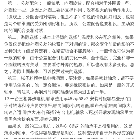
第一、公差配合：一般轴承，内圈旋转，配合相对于外圈紧一些。
外圈松一些。原因是外圈主要起支撑作用，没有很大的转动作用力。
（微观上，外圈会相对蠕动，但是不多）你说的情况刚好相反，也就
是两个轴承圈的受力刚刚好相反。所以，公差配合也要相反。主动旋
转的圈配合会相对紧。
第二、游隙选择：基本上游隙的选择与温度和公差配合相关。如果
你仅仅是把你外圈公差的松紧作了对调的话，那么变化前后的影响不
是特别大（但是肯定有，在精密场合不能忽略），一般情况可认为和
一般的轴承，由于公差配合引起的变化一样。至于温度，完全和哪一
个圈旋转没有关系，主要看你外界的热源。所以也没有太多变化。总
之，游隙上面基本上可以按照过去的选择。
第三、腻子粉搅拌机电机润滑，要注意，如果是密封轴承，请不要
使用防尘盖的，他一定会漏油。要选橡胶密封的。如果是一般的开式
轴承，请注意，再润滑时间间隔要调整为过去的一半。
12.一台三相异步电机,轴承选用φ45×φ58×7,安装时很容易变形?由
于对转速和噪声要求很严,轴向间隙小,转速低,噪声合适;轴向间隙大,
转速合适,噪声大,有何高招?有台电机,轴承卡死,拆开后发现轴承里大
量黑色块状的东西,是啥东西?
如果以一般的工业电机，这种618系列的轴承不是很常用的。这是
薄系列轴承。你说得容易变形是对的。这种变形来自于外界形变的影