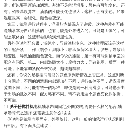
滑，所以要重新施加润滑。基油不足的润滑脂，颜色有可能变化。还
有，如果温度异常，油脂的性能变化也很大，这样，会有变色。如果
温度很高，会碳化。颜色会变深。
第三，轴承运行过程中，润滑脂内部混入了杂质。这种杂质有可能
是轴承本身自己剥落的，也有可能是外界进入的。可能是固体的，可
能是液体的，这些都会影响润滑脂性质。
另外你说的配合紧，游隙小，导致油脂变色。这种推理应该是这样
的：配合紧，工作（剩余）游隙小，轴承负荷区增大，发热，导致油
脂变性，导致油脂颜色变化。而你说的跑圈，第一有可能你轴承室的
配合有问题，第二，内部游隙太小，摩擦力大，导致跑圈。后面一种
可能，不能靠调紧配合来实现。越调越糟糕。
还有，你说的是根据润滑脂的颜色来判断情况是否正常。这点判断
十分困难，不同的润滑脂内部添加剂不同，运行条件不同，适应温度
范围不同，不可能有统一的标准。即使是同一种润滑脂，可能也会由
于出场的批次不同，配方略有不同。请不要用这个颜色变化作依据，
不可靠。
11.
腻子粉搅拌机
电机轴承内圈固定,外圈旋转,需要什么样的配合,轴
承游隙怎么选择.还需要注意什么?谢谢
你说的是轴承内圈固定、外圈旋转。这和一般的轴承运行状况刚刚
好相反。有下面几点建议：