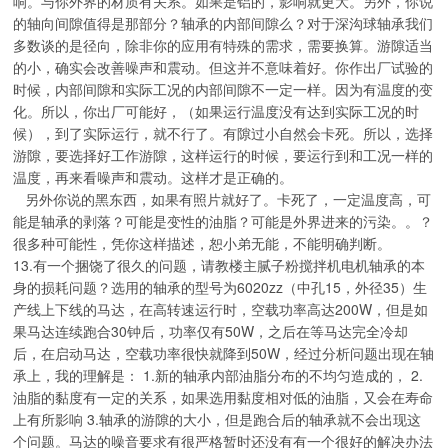
响。与你外界的材质有关系。如果是铝的，影响就更大。另外，你说
的轴向间隙值得是那部分？轴承的内部间隙么？对于深沟球轴承我们
多数谈的是径向，除非你的应用有特殊的需求，需要换算。游隙适当
的小，确实会改善噪声和震动。但这并不意味着好。你作出厂试验的
时候，内部间隙和实际工况的内部间隙不一定一样。因为有温度的变
化。所以，你出厂可能好，（如果运行温度没有达到实际工况的时
候），到了实际运行，就不行了。有隙过小自然会卡死。所以，选择
游隙，要选择好工作游隙，这样运行的时候，要运行到和工况一样的
温度，再来看噪声和震动。这样才是正确的。
另外你说的黑东西，如果有照片就好了。卡死了，一定温度高，可
能是轴承的剥落？可能是变性的油脂？可能是外界进来的污染。。？
很多种可能性，凭你这样描述，恕小弟无能，不能明确判断。
13.有一个捆饶了很久的问题，请教楼主腻子粉搅拌机电机轴承的本
身的损耗问题？选用的轴承的型号为6020zz（中孔15，外径35）生
产线上下线的马达，在高转速运行时，空载功率高达200W，但是如
果马达连续跑合30钟后，功率仅有50W，之后在等马达完全冷却
后，在启动马达，空载功率很快就降到50W，经过分析问题出现在轴
承上，我的理解是： 1.新的轴承内部油脂分布的不均匀造成的， 2.
油脂的黏度有一定的关系，如果选用黏度相对低的油脂，又会在寿命
上有所影响 3.轴承的游隙的大小，但是跑合后的轴承就不会出现这
个问题。马达的噪音要求有很严格暂时还没有有一个很好的解决办法