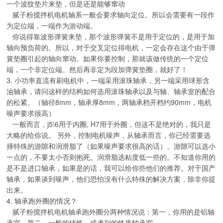
一个波纹垫片来垫，但是还是能够窜动
腻子粉搅拌机电机轴系一般会要求轴向定位。所以会需要有一段作
为定位端，一端作为游动端。
你说得靠波形弹簧来垫，那个波形弹簧不是用于定位的，是用于加
轴向预负荷的。所以，对于交叉定位得电机，一定会存在这个由于弹
簧垫圈引起的轴向窜动。如果你要控制，那就该做传统的一个定位
端，一个非定位端。然后再非定为段加弹簧垫圈，就好了！
3. 小功率直流有刷电机中，一端采用滚珠轴承，另一端采用球形含
油轴承，请问这样的结构如何选用滚珠轴承以及与轴、轴承室的配合
的松紧。（轴径8mm，轴承厚8mm，两轴承档开档约90mm，电机
噪声要求很高）
一般而言，j5\6用于内圈, H7用于外圈，但这不是绝对的，我只是
大略的给你说。 另外，控制电机噪声，从轴承而言，你已经需要选
择特殊的游隙和润滑脂了（如果噪声要求很高的话）。游隙可以选小
一点的，不要太小否则抱死。润滑脂选粘度低一些的。不知道你用的
是不是进口轴承，如果是的话，我可以给你些他们的推荐。对于国产
轴承，如果谈到噪声，他们恐怕没有什么特殊的解决方案，除非你提
出来。
4. 轴承跑外圈的情况？
腻子粉搅拌机电机轴承跑外圈分两种情况说：第一，你用的是铝轴
承室，第二，一般的铸铁，或者别的铁质轴承室。