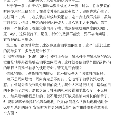
对于第一条，由于铝的膨胀系数比铁的大一倍，所以，你在安装的
时候使用的正确配合，在温度升高以后就变松了，跑圈也就产生了。
办法两个，第一，在安装的时候加紧配合，这个办法我不推荐，虽然
可以解决，但是，安装的时候比较烦人，那么紧工人要叫的。第二、
使用一个橡胶圈，在轴承室内开个槽，槽深是橡胶圈厚度的0.8倍，
宽1.4倍。这样就好了。记住，我给的数据不能变，要不会有问题，
有兴趣的话再细说。
第二条，铁质轴承室，建议你查查轴承室的配合，这个问题比上面
的简单多了，多数是配合松了！
5. 据有些轴承（NSK、SKF）资料上介绍：轴承外圈与轴承室的配合
程度是轴承外圈能够在轴承室内蠕动，这样就会使轴承外圈得到均匀
的磨损从而延长轴承的使用寿命，请问是否合理？
你说的蠕动，是指轴向的蠕动，这种蠕动是为了吸收轴向膨胀。
（绝不是周向蠕动，周向肯定是不好的，它破坏了轴承的滚动状
态。）但是外圈受到均匀磨损的说法，我个人不是很认同。蠕动的目
的不是为了磨损。磨损之后，轴承的相对位置和受载会变，不见得
好。如果蠕动磨损是好的，就不用发明可以调整轴向伸长的轴承了。
6. 能谈谈腻子粉搅拌机震动电机用的轴承问题么？振动电机选用什
么型号系列的好？ 安装时怎样更好的安装? 保养和维修要注意哪几
个方面？