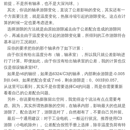
前提，不是所有轴承，也不是大深沟球。）
其次，你说的轴承游隙变化，直说了公差影响的变化，其实还有一
个方面要注意，就是温度变化，热胀冷缩引起的游隙变化。这点在计
算的时候一定也要考虑进来。
选择游隙的方法就是由原始游隙减去由于公差配合造成的游隙间
小，再减去由于温度变化引起的游隙变化量，所得到的工作游隙符合
基本运行工况就好。
应你的要求把你的那个轴承作了如下计算：
由于你没有给出温度分布（轴，轴承室），所以我只就公差影响进
行了计算。即便如此，由于你没有给出轴承室的公差，我的计算也仅
仅是假设轴承室H7。
如果是n6的轴径，如果选6324/C3的轴承，内部剩余游隙是-0.005
到0.049。如果把配合变成了m6，剩余游隙是：0。003到0.057。
从这里可以看到，其实不是你需要选择C4的问题，而是你需要重新
看看自己的公差配合问题。
另外，你说要给热膨胀留出空间，我觉得这个说法有点点需要考
虑。因为，其实所谓热膨胀的空间，在轴承内部，影响最大的也就是
游隙了。配合选对了，游隙选对了，自然都有了，不要自己另外留。
最后一个通用建议：对于工业电机，一般运行状况。推荐使用C3
游隙（小电机除外）。公差配合按照手册上选择，除非温度负荷有特