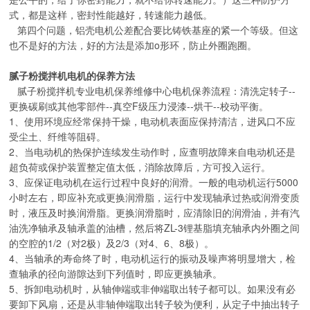
式，都是这样，密封性能越好，转速能力越低。
第四个问题，铝壳电机公差配合要比铸铁基座的紧一个等级。但这
也不是好的方法，好的方法是添加o形环，防止外圈跑圈。
腻子粉搅拌机电机的保养方法
腻子粉搅拌机专业电机保养维修中心电机保养流程：清洗定转子--
更换碳刷或其他零部件--真空F级压力浸漆--烘干--校动平衡。
1、使用环境应经常保持干燥，电动机表面应保持清洁，进风口不应
受尘土、纤维等阻碍。
2、当电动机的热保护连续发生动作时，应查明故障来自电动机还是
超负荷或保护装置整定值太低，消除故障后，方可投入运行。
3、应保证电动机在运行过程中良好的润滑。一般的电动机运行5000
小时左右，即应补充或更换润滑脂，运行中发现轴承过热或润滑变质
时，液压及时换润滑脂。更换润滑脂时，应清除旧的润滑油，并有汽
油洗净轴承及轴承盖的油槽，然后将ZL-3锂基脂填充轴承内外圈之间
的空腔的1/2（对2极）及2/3（对4、6、8极）。
4、当轴承的寿命终了时，电动机运行的振动及噪声将明显增大，检
查轴承的径向游隙达到下列值时，即应更换轴承。
5、拆卸电动机时，从轴伸端或非伸端取出转子都可以。如果没有必
要卸下风扇，还是从非轴伸端取出转子较为便利，从定子中抽出转子