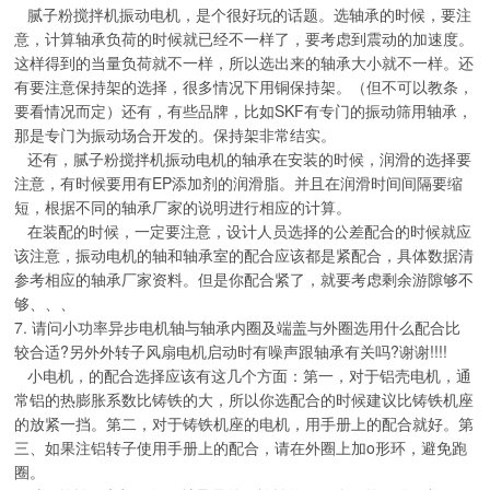
腻子粉搅拌机振动电机，是个很好玩的话题。选轴承的时候，要注
意，计算轴承负荷的时候就已经不一样了，要考虑到震动的加速度。
这样得到的当量负荷就不一样，所以选出来的轴承大小就不一样。还
有要注意保持架的选择，很多情况下用铜保持架。（但不可以教条，
要看情况而定）还有，有些品牌，比如SKF有专门的振动筛用轴承，
那是专门为振动场合开发的。保持架非常结实。
还有，腻子粉搅拌机振动电机的轴承在安装的时候，润滑的选择要
注意，有时候要用有EP添加剂的润滑脂。并且在润滑时间间隔要缩
短，根据不同的轴承厂家的说明进行相应的计算。
在装配的时候，一定要注意，设计人员选择的公差配合的时候就应
该注意，振动电机的轴和轴承室的配合应该都是紧配合，具体数据清
参考相应的轴承厂家资料。但是你配合紧了，就要考虑剩余游隙够不
够、、、
7. 请问小功率异步电机轴与轴承内圈及端盖与外圈选用什么配合比
较合适?另外外转子风扇电机启动时有噪声跟轴承有关吗?谢谢!!!!
小电机，的配合选择应该有这几个方面：第一，对于铝壳电机，通
常铝的热膨胀系数比铸铁的大，所以你选配合的时候建议比铸铁机座
的放紧一挡。第二，对于铸铁机座的电机，用手册上的配合就好。第
三、如果注铝转子使用手册上的配合，请在外圈上加o形环，避免跑
圈。