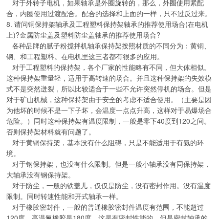
对于外转子电机，如果轴承是外圈旋转的，那么，外圈使用紧配
合，内圈使用过渡配合。配合的选择和上面的一样，只不过反过来。
8. 请问铜保持架轴承及工程塑料保持架轴承的推荐使用场合(在电机
上)?金属防尘盖及塑料防尘盖轴承的推荐使用场合?
各种品牌的腻子粉搅拌机轴承保持架按照材质的不同分为：黄铜、
钢、和工程塑料。在电机里这三者都有很多的应用。
对于工程塑料的保持架，各个厂家的性能略有不同，但大体相似。
这种保持架重量轻，适用于高转速的场合。并且这种保持架的失效模
式不是突然迸裂，所以比较适合于一些不允许突然停机的场合。但是
对于矿山机械，这种保持架由于安全的考虑不适合使用。（主要是因
为他坏的时候不是一下子坏，会温度一点点升高，这样对于易爆场合
危险。）同时这种保持架有温度限制，一般是零下40度到120之间。
否则保持架材料就有问题了。
对于黄铜保持架，基本没有什么阻碍，只是不能适用于有氨的环
境。
对于钢保持架，也没有什么限制。但是一般小轴承没有同保持架，
大轴承没有钢保持架。
对于防尘，一般的铁盖儿，仅仅是防尘，没有密封作用。没有温度
限制。同时转速性能和开式轴承一样。
对于橡胶密封件，一般的普通橡胶密封件温度有范围，不能超过
120度，高温氟橡胶是180度。这是有密封性能的，但是密封轴承的