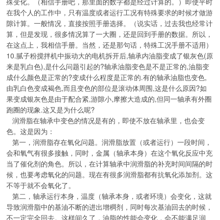
殊变化。（相信手册吧，那里面的数字都是经过计算的。）即使平时
在我个人的工作中，只有温度或者运行工况有特殊要求的时候才做游
隙计算。一般情况，直接按照手册选择。（说实话，过去我也经常计
算，但是发现，很多情况算了一大圈，还是回到手册的数据。所以，
在这点上，我相信手册。当然，还是那句话，特殊工况手册不适用）
10.腻子粉搅拌机中振动大的电机拆开后,轴承内油脂变成了银灰色(原
来是乳白色),是什么问题引起的?轴承油脂变色是不是正常的,油脂变
成什么颜色是正常的?变成什么程度是正常的.有的轴承油脂也变色,
由乳白色变成褐色,而且变色的部位是滚动体周围,这是什么原因?如
果变成银灰色是由于配合紧,游隙小,摩擦大造成的,但同一轴承有外圈
跑圈的现象.这又是为什么呢?
润滑脂在轴承中变色的情况是有的，即使不放在轴承里，也会变
色。这是因为：
第一，润滑脂存在氧化问题。润滑脂放置（或者运行）一段时间，
会和氧气有很多接触，同时，金属（轴承本身）在这个氧化反应中充
当了催化剂的角色。所以，在计算轴承中润滑脂的补充时间间隔的时
候，也要考虑氧化的问题。现在有很多润滑脂都有抗氧化添加剂。这
不等于就不会氧化了。
第二，轴承运行本身，温度（轴承本身，或者环境）会变化，这就
导致润滑脂中的基油不断的进出增稠剂，同时每次基油回去的时候，
不一定完全回去。这样间久了，油脂的性能会变化，会不能满足润