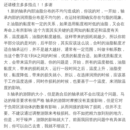
还请楼主多多指点！！多谢
1.新的轴承内部油脂分布的不均匀造成的，你说的对，一开始，轴
承内部的润滑脂分布是不均匀的，在运转初期确实存在匀脂的现象。
2.油脂的黏度有一定的关系，如果选用黏度相对低的油脂，又会在
寿命上有所影响 这个方面其实关键的是周知的黏度还和温度有关
系，温度越高，油脂的黏度越低。这样带来的损耗就越少。所以你前
半部分说的是对的，后半部分，其实应该这么说，合时的油脂黏度才
适合轴承运行，并不是越大越好。通常有一定范围，叫做卡帕系数，
当这个数字在1到4之间的时候，优质的黏度合适。如果优质黏度太
大，会带来温升的问题。你的问题是，开始，所有的温度都低，油脂
黏度大，带来的损耗就大，运行一段时间之后，温度上升，油脂变
软，黏度降低，带来的损失就小。所以，在选择润滑的时候，应该基
于工作温度选择，同时作损耗的时候，也要基于一个温度。来消除温
度的影响。
3.轴承的游隙的大小，但是跑合后的轴承就不会出现这个问题。马
达的噪音要求有很严格 轴承的游隙对摩擦没有直接影响，但是它对
于负荷区滚动体的数量有影响，从而间接的影响了损耗，但并不主
要。不建议通过调整游隙来考核损耗。你不如把精力放到别的地方。
但是，对于噪声，游隙的影响就大了。前面我回答的问题中有具体说
到，你可以自己去查，我就不细说了。