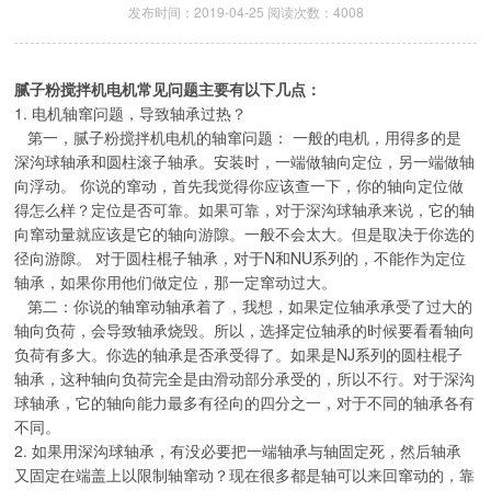
发布时间：2019-04-25 阅读次数：4008
腻子粉搅拌机电机常见问题主要有以下几点：
1. 电机轴窜问题，导致轴承过热？
第一，腻子粉搅拌机电机的轴窜问题： 一般的电机，用得多的是
深沟球轴承和圆柱滚子轴承。安装时，一端做轴向定位，另一端做轴
向浮动。 你说的窜动，首先我觉得你应该查一下，你的轴向定位做
得怎么样？定位是否可靠。如果可靠，对于深沟球轴承来说，它的轴
向窜动量就应该是它的轴向游隙。一般不会太大。但是取决于你选的
径向游隙。 对于圆柱棍子轴承，对于N和NU系列的，不能作为定位
轴承，如果你用他们做定位，那一定窜动过大。
第二：你说的轴窜动轴承着了，我想，如果定位轴承承受了过大的
轴向负荷，会导致轴承烧毁。所以，选择定位轴承的时候要看看轴向
负荷有多大。你选的轴承是否承受得了。如果是NJ系列的圆柱棍子
轴承，这种轴向负荷完全是由滑动部分承受的，所以不行。对于深沟
球轴承，它的轴向能力最多有径向的四分之一，对于不同的轴承各有
不同。
2. 如果用深沟球轴承，有没必要把一端轴承与轴固定死，然后轴承
又固定在端盖上以限制轴窜动？现在很多都是轴可以来回窜动的，靠