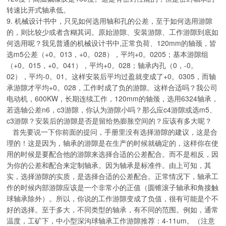
转速比开式轴承低。
9. 机械设计书中，只见如何选用轴和孔的公差，至于如何选用游隙
的，则比较少或者含糊其词。原始游隙、安装游隙、工作游隙到底如
何选用呢？我见普通的机械设计书中,正常负荷、120mm的轴颈，皆
选m5公差（+0。013，+0。028），平均+0。0205；基本游隙组
（+0。015，+0。041），平均+0。028；轴承内孔（0，-0。
02），平均-0。01。这样安装后平均过盈就变成了+0。0305，而轴
承游隙才平均+0。028，工作时成了负的游隙。这样合适吗？我公司
电动机，600KW，长期连续工作，120mm的轴颈，选用6324轴承，
若选轴公差n6，c3游隙，你认为游隙小吗？那么应c4游隙或选m5、
c3游隙？安装后的游隙是否是留给热膨胀空间的？应该有多大呢？
首先要说一下你前面的提问，手册里没有选择游隙的建议，这是合
理的！这是因为，轴承的游隙是在生产的时候就确定的，这样你在使
用的时候是要配合他的游隙来选择合适的公差配合。而不是相反，因
为你的公差和配合来定制轴承。因为轴承是标准件。由上可知，其
实，选择游隙的实质，是选择合适的公差配合。正常情况下，轴承工
作的时候内部游隙应该是一个非常小的正值（圆锥滚子轴承和角接触
球轴承除外）。所以，你说的工作游隙变成了负值，很有可能是个不
好的选择。至于多大，不同类型的轴承，有不同的范围。例如，通常
温度，工矿下，中小型深沟球轴承工作游隙推荐：4-11um。（注意