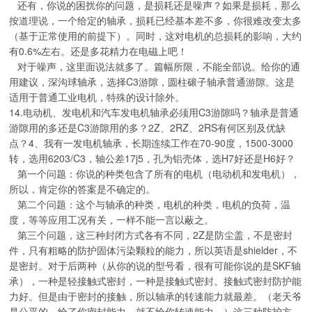
还有，你说的困扰你的问题，是损耗还是噪声？如果是损耗，那么
按道理说，一个给定的轴承，损耗已经基本差不多，你很难改变太多
（基于正常使用的前提下）。同时，这对电机的总损耗的影响，大约
有0.6%左右。还是多花精力在电磁上吧！
对于噪声，这里面说法就多了。篇幅所限，不能全部说。给你的通
用建议，深沟球轴承，选择C3游隙，圆柱磙子轴承普通游隙。这是
适用于普通工业电机，特殊的设计除外。
14.电动机、发电机和汽车发电机轴承必须用C3游隙吗？轴承是普通
游隙用的多还是C3游隙用的多？2Z、2RZ、2RS有何区别及优缺
点？4、我有一发电机轴承，长期连续工作在70-90度，1500-3000
转，选用6203/C3，轴公差17j5，孔为铝壳体，选H7好还是H6好？
第一个问题：你说的种类包含了所有的电机（电动机和发电机），
所以，肯定你的答案是不确定的。
第二个问题：这个与轴承的种类，电机的种类，电机的负荷，温
度，等等应用工况有关，一样不能一言以蔽之。
第三个问题，这三种封闭方式各有不同，2Z是防尘盖，不是密封
件，只有粗略的防护固体污染颗粒的能力，所以英语是shielder，不
是密封。对于后两种（从你的说的型号看，很有可能你说的是SKF轴
承），一种是轻接触式密封，一种是接触式密封。接触式密封防护能
力好。但是由于密封的接触，所以轴承的转速能力就最差。（老天爷
是公平的，给了你密封能力，就不给你转速能力。）这三种防护方