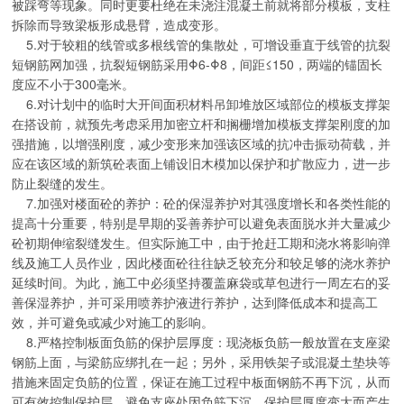
被踩弯等现象。同时更要杜绝在未浇注混凝土前就将部分模板，支柱
拆除而导致梁板形成悬臂，造成变形。
5.对于较粗的线管或多根线管的集散处，可增设垂直于线管的抗裂
短钢筋网加强，抗裂短钢筋采用Φ6-Φ8，间距≤150，两端的锚固长
度应不小于300毫米。
6.对计划中的临时大开间面积材料吊卸堆放区域部位的模板支撑架
在搭设前，就预先考虑采用加密立杆和搁栅增加模板支撑架刚度的加
强措施，以增强刚度，减少变形来加强该区域的抗冲击振动荷载，并
应在该区域的新筑砼表面上铺设旧木模加以保护和扩散应力，进一步
防止裂缝的发生。
7.加强对楼面砼的养护：砼的保湿养护对其强度增长和各类性能的
提高十分重要，特别是早期的妥善养护可以避免表面脱水并大量减少
砼初期伸缩裂缝发生。但实际施工中，由于抢赶工期和浇水将影响弹
线及施工人员作业，因此楼面砼往往缺乏较充分和较足够的浇水养护
延续时间。为此，施工中必须坚持覆盖麻袋或草包进行一周左右的妥
善保湿养护，并可采用喷养护液进行养护，达到降低成本和提高工
效，并可避免或减少对施工的影响。
8.严格控制板面负筋的保护层厚度：现浇板负筋一般放置在支座梁
钢筋上面，与梁筋应绑扎在一起；另外，采用铁架子或混凝土垫块等
措施来固定负筋的位置，保证在施工过程中板面钢筋不再下沉，从而
可有效控制保护层，避免支座处因负筋下沉，保护层厚度变大而产生