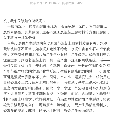
发布时间：2019-04-25 阅读次数：4226
么，我们又该如何补救呢？
一般情况下，楼屋面裂缝表现为：表面龟裂，纵向、横向裂缝以
及斜向裂缝。究其原因，主要有施工及混凝土原材料等方面的原因，
以下将逐一具体分析。
首先，房顶产生裂缝的主要原因与混凝土原材料质量有关。水泥
凝结或膨胀不正常，如水泥安定性不稳定，水泥中含有生石灰或氧化
镁，这些成分在和水化合后产生体积膨胀，产生裂缝。如果骨料中含
泥量过多，则随着混凝土的干燥，会产生不规则的网状裂缝。碱——
骨料反应：蛋白质、安山岩、玄武岩、辉绿岩、千枚岩等碱性骨料有
可能与碱性很强的水泥起化学反应，生成有膨胀能力的碱——硅凝胶
而引起混凝土膨胀破坏，产生裂缝。水灰比、塌落度过大，或使用过
量粉砂混凝上强度值对水灰比的变化十分敏感，基本上是水和水泥计
量变动对强度影响的叠加。因此，水、水泥、外渗混合材料外加剂溶
液的计量偏差，将直接影响混凝土的强度。而采用含泥量大的粉砂配
制的混凝土收缩大，抗拉强度低，容易因塑性收缩而产生裂缝，泵送
砼为了满足泵送条件：坍落度大，流动性好，易产生局部粗骨料少、
砂浆多的现象，此时，砼脱水干缩时，就会产生表面裂缝。