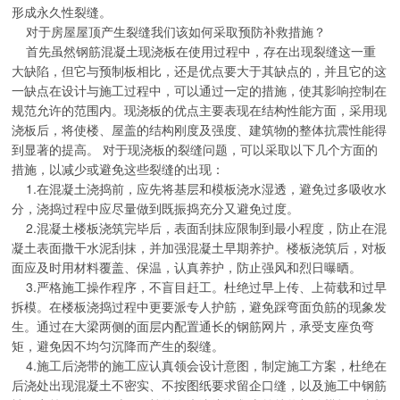
形成永久性裂缝。
对于房屋屋顶产生裂缝我们该如何采取预防补救措施？
首先虽然钢筋混凝土现浇板在使用过程中，存在出现裂缝这一重
大缺陷，但它与预制板相比，还是优点要大于其缺点的，并且它的这
一缺点在设计与施工过程中，可以通过一定的措施，使其影响控制在
规范允许的范围内。现浇板的优点主要表现在结构性能方面，采用现
浇板后，将使楼、屋盖的结构刚度及强度、建筑物的整体抗震性能得
到显著的提高。 对于现浇板的裂缝问题，可以采取以下几个方面的
措施，以减少或避免这些裂缝的出现：
1.在混凝土浇捣前，应先将基层和模板浇水湿透，避免过多吸收水
分，浇捣过程中应尽量做到既振捣充分又避免过度。
2.混凝土楼板浇筑完毕后，表面刮抹应限制到最小程度，防止在混
凝土表面撒干水泥刮抹，并加强混凝土早期养护。楼板浇筑后，对板
面应及时用材料覆盖、保温，认真养护，防止强风和烈日曝晒。
3.严格施工操作程序，不盲目赶工。杜绝过早上传、上荷载和过早
拆模。在楼板浇捣过程中更要派专人护筋，避免踩弯面负筋的现象发
生。通过在大梁两侧的面层内配置通长的钢筋网片，承受支座负弯
矩，避免因不均匀沉降而产生的裂缝。
4.施工后浇带的施工应认真领会设计意图，制定施工方案，杜绝在
后浇处出现混凝土不密实、不按图纸要求留企口缝，以及施工中钢筋