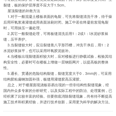
裂缝，板的保护层厚度不应大于1.5cm。
屋顶裂缝的补救方法
1.对于一般混凝土楼板表面的龟裂，可先将裂缝清洗干净，待干燥
后用环氧浆液灌缝或用表面涂刷封闭。施工中若在终凝前发现龟裂
时，可用抹压一遍处理。
2.其它一般裂缝处理，可将板缝清洗后用1：2或1：l水泥砂浆袜
缝，压平养护。
3.当裂缝较大时，应沿裂缝凿八字形凹槽，冲洗干净后，用1：2
水泥砂浆抹平，也可以采用环氧胶泥嵌补。
4.当楼板出现裂缝面积较大时，应对楼板进行静载试验，检验其结
构安全性，必要时可在楼板上增做一层钢筋网片，以提高板的整体
性。
5.通长、贯通的危险结构裂缝，裂缝宽度大于0．3mm的，可采用
结构胶粘扁钢加固补强，板缝用灌缝胶高压灌胶。
总之，对于楼屋面现浇板容易出现的一些非结构性裂缝现象，经
国内外众多专家的分析研究，以及实际工程中的防治、处理案例，已
经积累了比较丰富的经验。但要彻底消除裂缝现象，尚有待不断提高
施工技术和积累经验，并进行技术创新，采用更为科学的解决方法。