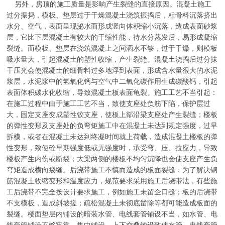
另外，房顶的施工质量是影响产生裂缝的直接原因。混凝土施工
过分振捣，模板、垫层过于干燥混凝土浇筑振捣后，粗骨料沉落挤出
水分、空气，表面呈现泌水而形成竖向体积缩小沉落，造成表面砂浆
层，它比下层混凝土有较大的干缩性能，待水分蒸发后，易形成凝缩
裂缝。而模板、垫层在浇筑混凝上之间洒水不够，过于干燥，则模板
吸水量大，引起混凝土的塑性收缩，产生裂缝。混凝土浇捣后过分抹
干压光会使混凝土的细骨料过多地浮到表面，形成含水量很大的水泥
浆层，水泥浆中的氢氧化钙与空气中二氧化碳作用生成碳酸钙，引起
表面体积碳水化收缩，导致混凝土板表面龟裂。施工工艺不当引起：
在施工过程中由于施工工艺不当，致使支座处负筋下陷，保护层过
大，固定支座变成塑性铰支座，使板上部沿梁支座处产生裂缝；楼板
的弹性变形及支座处的负弯矩施工中在混凝土未达到规定强度，过早
拆模，或者在混凝土未达到终凝时间就上荷载，造成混凝土楼板的弹
性变形，致使砼早期强度低或无强度时，承受弯、压、拉应力，导致
楼板产生内伤或断裂；大梁两侧的楼板不均匀沉降也会使支座产生负
穹矩造成横向裂缝。后浇带施工不慎而造成的板面裂缝：为了解决钢
筋混凝土收缩变形和温度应力，规范要求采用施工后浇带法，有些施
工后浇带不完全按设计要求施工，例如施工未留企口缝；板的后浇带
不支模板，造成斜坡搓；疏松混凝土未彻底凿除等都可能造成板面的
裂缝。楼面垫层内铺设的暗装水管、电线套管铺设不当，如水管、电
线套管铺设不够牢靠、集中铺设、上下交叠铺设致使水管、电线套管