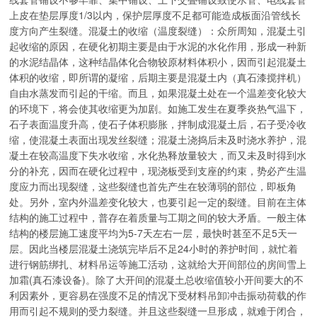
上皮在垫层厚度1/3以内，保护层厚度不足都可能造成板面沿管线长
度方向产生裂缝。混凝土的收缩（温度裂缝）：众所周知，混凝土引
起收缩的原因，在硬化初期主要是由于水泥的水化作用，形成一种新
的水泥结晶体，这种结晶体化合物较原材料体积小，因而引起混凝土
体积的收缩，即所谓的凝缩，后期主要是混凝土内（真石漆搅拌机）
自由水蒸发而引起的干缩。而且，如果混凝土处在一个温差变化较大
的环境下，将会使其收缩更为加剧。如施工发生在夏季炎热气温下，
石子表面温度升高，使石子体积膨胀，拌制成混凝土后，石子受冷收
缩，使混凝土表面出现发丝裂缝；混凝土浇捣后未及时浇水养护，混
凝土在较高温度下失水收缩，水化热释放量较大，而又未及时得到水
分的补充，因而在硬化过程中，现浇板受到支座的约束，势必产生温
度应力而出现裂缝，这些裂缝也首先产生在较薄弱的部位，即板角
处。另外，室内外温差变化较大，也要引起一定的裂缝。目前在主体
结构的施工过程中，普存在着质量与工期之间的较大矛盾。一般主体
结构的楼层施工速度平均为5-7天左右一层，最快时甚至不足5天一
层。因此当楼层混凝土浇筑完毕后不足24小时的养护时间，就忙着
进行钢筋绑扎、材料吊运等施工活动，这就给大开间部位的房间雪上
加霜(真石漆设备)。除了大开间的混凝土总收缩值较小开间要大的不
利因素外，更容易在强度不足的情况下受材料吊卸冲击振动荷载的作
用而引起不规则的受力裂缝。并且这些裂缝一旦形成，就难于闭合，