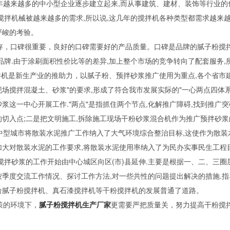
越来越多的中小型企业逐步建立起来,而从事建筑、建材、装饰等行业的也
些搅拌机械被越来越多的需求,所以说,这几年的搅拌机各种类型都需求越来
严峻的考验。
，口碑很重要，良好的口碑需要好的产品质量。口碑是品牌的腻子粉搅拌
品牌.由于涂刷面积性价比等的差异,加上整个市场的竞争转向了配套服务,
机是新生产业的推助力，以腻子粉、预拌砂浆推广使用为重点,各个省市建
场搅拌混凝土、砂浆"的要求,形成了符合我市发展实际的"一心两点四体系
浆这一中心开展工作."两点"是指抓住两个节点,化解推广障碍,找到推广
的切入点;二是把文明施工,拆除施工现场干粉砂浆混合机作为推广预拌砂浆
型城市将散装水泥推广工作纳入了大气环境综合整治目标,这使作为散装水泥
加大对散装水泥的工作要求,将散装水泥使用率纳入了为民办实事民生工程目
搅拌砂浆的工作开始由中心城区向区(市)县延伸.主要是根据一、二、三
按季度交流工作情况、探讨工作方法,对一些共性的问题提出解决的措施.指
给腻子粉搅拌机、真石漆搅拌机等干粉搅拌机的发展普通了道路。
的环境下，
腻子粉搅拌机生产厂家
更需要严把质量关，努力提高干粉搅