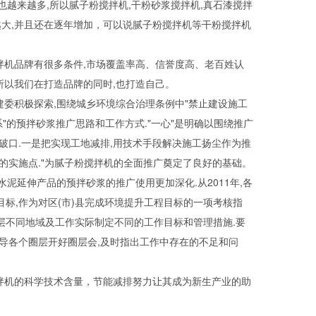
越来越多,所以腻子粉搅拌机,干粉砂浆搅拌机,真石漆搅拌
越大,并且还在逐年增加，可以说腻子粉搅拌机等干粉搅拌机
机品牌有很多条件,市场覆盖率高、信誉度高、老百姓认
所以我们在打造品牌的同时,也打造自己。
委积极探索,围绕城乡环境综合治理条例中"禁止建设施工
"的预拌砂浆推广思路和工作方式."一心"是明确以围绕推广
突破口.一是把实现工地减排,用技术手段解决施工扬尘作为推
的实施点."为腻子粉搅拌机的全面推广奠定了良好的基础。
延伸产品的预拌砂浆的推广使用更加深化.从2011年,各
标,作为对区(市)县完成环境提升工程目标的一项考核指
圈层不同地域及工作实际制定不同的工作目标和管理措施.要
导各个圈层开好圈层会,及时指出工作中存在的不足和问
拌机的科学技术含量，节能减排努力让其成为新生产业的助