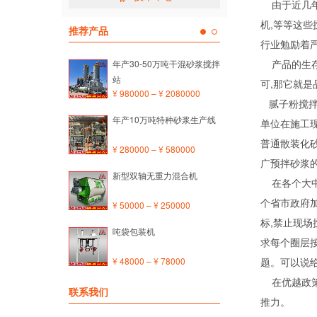
由于近几年
机,等等这
推荐产品
行业勉励着
产品的生存
年产30-50万吨干混砂浆搅拌
站
可,那它就是
¥ 980000 – ¥ 2080000
腻子粉搅拌
年产10万吨特种砂浆生产线
单位在施工现
普通散装化砂
¥ 280000 – ¥ 580000
广预拌砂浆
新型双轴无重力混合机
在各个大中
个省市政府
¥ 50000 – ¥ 250000
标,禁止现场
吨袋包装机
求每个圈层
¥ 48000 – ¥ 78000
题。可以说
在优越政策
联系我们
推力。