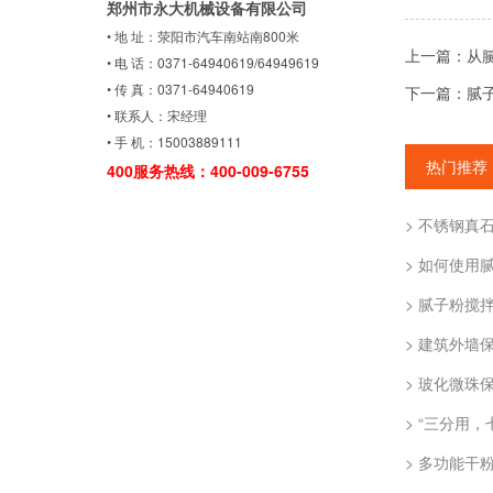
郑州市永大机械设备有限公司
• 地 址：荥阳市汽车南站南800米
上一篇：从
• 电 话：0371-64940619/64949619
• 传 真：0371-64940619
下一篇：腻
• 联系人：宋经理
• 手 机：15003889111
热门推荐
400服务热线：400-009-6755
> 不锈钢真
> 如何使用
> 腻子粉搅
> 建筑外墙
> 玻化微珠
> “三分用
> 多功能干